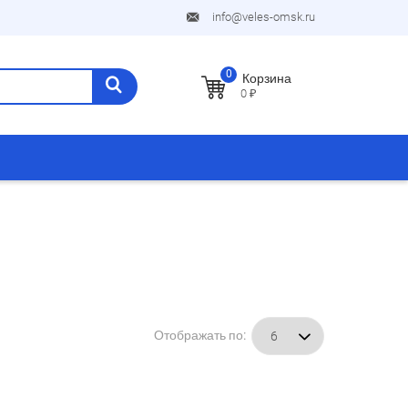
info@veles-omsk.ru
0
Корзина
0 ₽