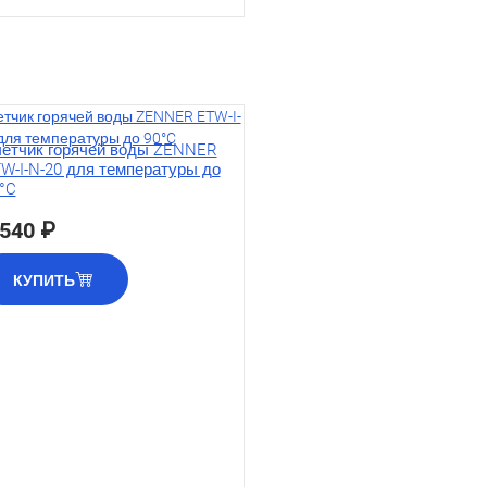
етчик горячей воды ZENNER
W-I-N-20 для температуры до
°C
 540 ₽
КУПИТЬ