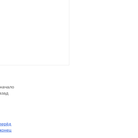
 начало
азад
перёд
 конец