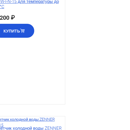
W-I-N-15 для температуры до
°C
 200 ₽
КУПИТЬ
етчик холодной воды ZENNER