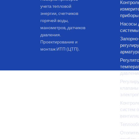
Контрол
учета тепловой
измерит
энергии, счетчиков
приборы
горячей воды,
Насосы 
манометров, датчиков
системы
давления.
Запорно-
Проектирование и
регулир
монтаж ИТП (ЦТП).
арматур
Регулят
темпера
давлени
Регулир
клапаны
электро
Контрол
систем о
вентиля
Теплооб
Отопите