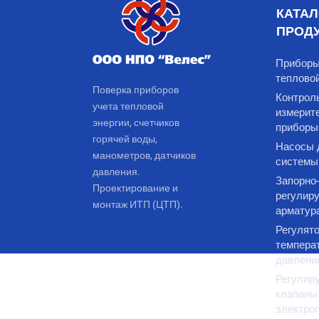
КАТАЛ
ПРОД
Приборы
тепловой
Поверка приборов
Контрол
учета тепловой
измерит
энергии, счетчиков
приборы
горячей воды,
Насосы 
манометров, датчиков
системы
давления.
Запорно-
Проектирование и
регулир
монтаж ИТП (ЦТП).
арматур
Регулят
темпера
давлени
Регулир
клапаны
электро