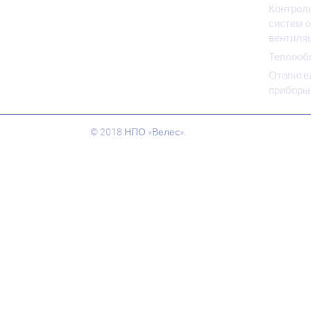
Контрол
систем о
вентиля
Теплооб
Отопите
приборы
© 2018 НПО «Велес».